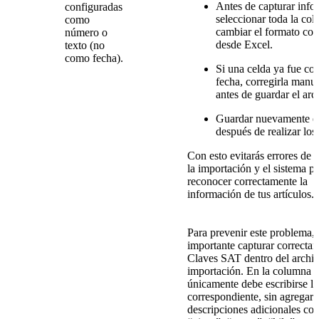
Antes de capturar info
configuradas
seleccionar toda la co
como
cambiar el formato cor
número o
desde Excel.
texto (no
como fecha).
Si una celda ya fue con
fecha, corregirla manu
antes de guardar el arc
Guardar nuevamente el
después de realizar los
Con esto evitarás errores de l
la importación y el sistema p
reconocer correctamente la
información de tus artículos.
Para prevenir este problema, 
importante capturar correctam
Claves SAT dentro del archi
importación. En la columna 
únicamente debe escribirse la
correspondiente, sin agregar
descripciones adicionales co