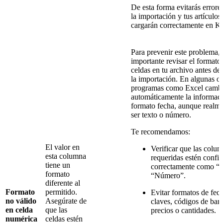
De esta forma evitarás errore
la importación y tus artículos
cargarán correctamente en Kl
Para prevenir este problema, 
importante revisar el formato 
celdas en tu archivo antes de 
la importación. En algunas o
programas como Excel camb
automáticamente la informac
formato fecha, aunque realm
ser texto o número.
Te recomendamos:
El valor en
Verificar que las colu
esta columna
requeridas estén confi
tiene un
correctamente como “T
formato
“Número”.
diferente al
Formato
permitido.
Evitar formatos de fec
no válido
Asegúrate de
claves, códigos de barr
en celda
que las
precios o cantidades.
numérica
celdas estén