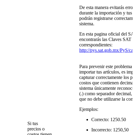
De esta manera evitarás error
durante la importación y tus a
podrán registrarse correctame
sistema.
En esta pagina oficial del SA
encontrarás las Claves SAT
correspondientes:
http://pys.sat.gob.mx/PyS/ca
Para prevenir este problema a
importar tus artículos, es imp
capturar correctamente los pr
costos que contienen decimal
sistema únicamente reconoce
(.) como separador decimal, p
que no debe utilizarse la coma
Ejemplos:
Correcto: 1250.50
Si tus
precios o
Incorrecto: 1250,50
costos tienen