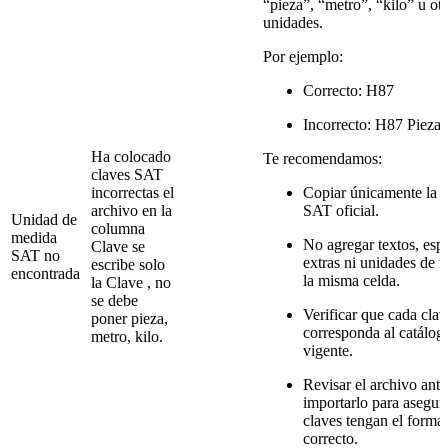
“pieza”, “metro”, “kilo” u otr
unidades.
Por ejemplo:
Correcto: H87
Incorrecto: H87 Pieza,
Ha colocado
Te recomendamos:
claves SAT
incorrectas el
Copiar únicamente la c
archivo en la
SAT oficial.
Unidad de
columna
medida
No agregar textos, esp
Clave se
SAT no
extras ni unidades de 
escribe solo
encontrada
la misma celda.
la Clave , no
se debe
Verificar que cada clav
poner pieza,
corresponda al catálo
metro, kilo.
vigente.
Revisar el archivo ante
importarlo para asegura
claves tengan el forma
correcto.