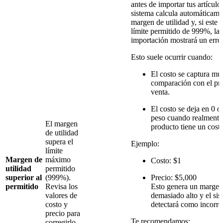
antes de importar tus artículo
sistema calcula automáticame
margen de utilidad y, si este 
límite permitido de 999%, la
importación mostrará un error
Esto suele ocurrir cuando:
El costo se captura mu
comparación con el pr
venta.
El costo se deja en 0 o
peso cuando realmente
El margen
producto tiene un cost
de utilidad
supera el
Ejemplo:
límite
Margen de
máximo
Costo: $1
utilidad
permitido
superior al
(999%).
Precio: $5,000
permitido
Revisa los
Esto genera un margen
valores de
demasiado alto y el sis
costo y
detectará como incorre
precio para
Te recomendamos:
corregirlo.